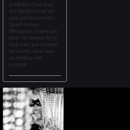
préférée? C’est vous
qui décidez jusqu’où
vous portera la nuit…
Quant à vous,
Mesdames, n’ayez pas
peur : le Saumur Strip
Club n’est pas comme
les autres, vous vous
en rendrez vite
compte!