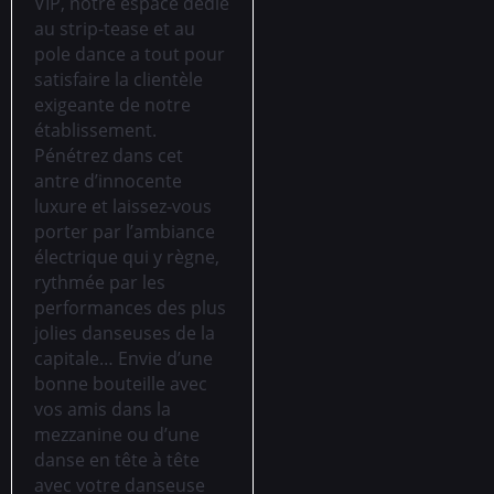
VIP, notre espace dédié
au strip-tease et au
pole dance a tout pour
satisfaire la clientèle
exigeante de notre
établissement.
Pénétrez dans cet
antre d’innocente
luxure et laissez-vous
porter par l’ambiance
électrique qui y règne,
rythmée par les
performances des plus
jolies danseuses de la
capitale… Envie d’une
bonne bouteille avec
vos amis dans la
mezzanine ou d’une
danse en tête à tête
avec votre danseuse