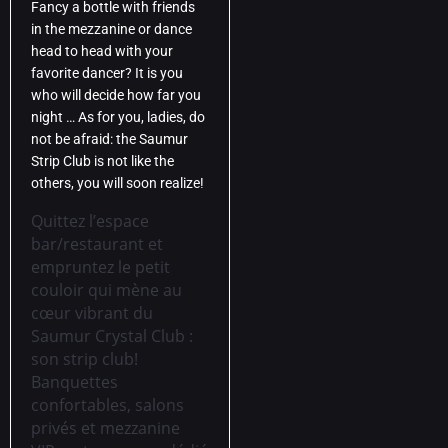
Fancy a bottle with friends
in the mezzanine or dance
head to head with your
favorite dancer? It is you
who will decide how far you
night … As for you, ladies, do
not be afraid: the Saumur
Strip Club is not like the
others, you will soon realize!
Quittez l’espace
bar/restaurant et
empruntez le petit
couloir qui mène au
cœur vibrant du
Saumur Crystal Club :
son strip club!
Banquettes
confortables, salons
privés et mezzanine