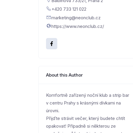
Balbínova 733/21, Praha 2
+420 733 121 022
marketing@neonclub.cz
https://www.neonclub.cz/
About this Author
Komfortně zařízený noční klub a strip bar
v centru Prahy s krásnými dívkami na
úrovni.
Přijďte strávit večer, který budete chtít
opakovat! Případně si některou ze