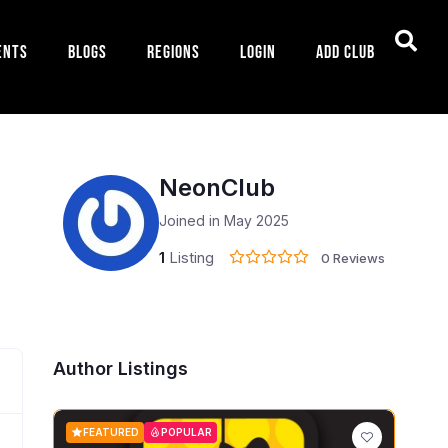
ents
Blogs
Regions
Login
Add Club
NeonClub
Joined in May 2025
1
Listing
0 Reviews
Author Listings
FEATURED
POPULAR