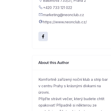
Balbínova 733/21, Praha 2
+420 733 121 022
marketing@neonclub.cz
https://www.neonclub.cz/
About this Author
Komfortně zařízený noční klub a strip bar
v centru Prahy s krásnými dívkami na
úrovni.
Přijďte strávit večer, který budete chtít
opakovat! Případně si některou ze